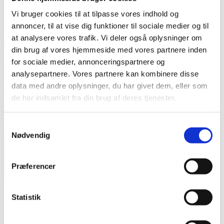
accepterer, at Thermia registrerer mine kontaktoplysninger for min
sag.
* Læs mere om, hvordan Thermia håndterer dine personlige
Vi bruger cookies til at tilpasse vores indhold og
data
.
annoncer, til at vise dig funktioner til sociale medier og til
at analysere vores trafik. Vi deler også oplysninger om
Tak! Vi vender tilbage snarest.
din brug af vores hjemmeside med vores partnere inden
for sociale medier, annonceringspartnere og
Mislykkedes
analysepartnere. Vores partnere kan kombinere disse
data med andre oplysninger, du har givet dem, eller som
Ring til os
de har indsamlet fra din brug af deres tjenester.
Ring til os, hvis du har spørgsmål.
Samtykkevalg
20967814
Nødvendig
Tal med en ekspert
Bed om et tilbud
Kontakt os
Præferencer
Book et hjemmebesøg
Ring til os
Statistik
Tal med en ekspert
Bed om et tilbud
Kontakt os