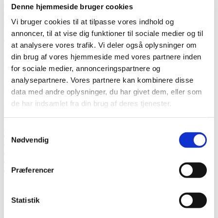
accepterer, at Thermia registrerer mine kontaktoplysninger for min
Denne hjemmeside bruger cookies
sag.
* Læs mere om, hvordan Thermia håndterer dine personlige
Vi bruger cookies til at tilpasse vores indhold og
data
.
annoncer, til at vise dig funktioner til sociale medier og til
Tak! Vi vender tilbage snarest.
at analysere vores trafik. Vi deler også oplysninger om
din brug af vores hjemmeside med vores partnere inden
Mislykkedes
for sociale medier, annonceringspartnere og
analysepartnere. Vores partnere kan kombinere disse
Ring til os
data med andre oplysninger, du har givet dem, eller som
de har indsamlet fra din brug af deres tjenester.
Ring til os, hvis du har spørgsmål.
59 59 71 07
Samtykkevalg
Tal med en ekspert
Nødvendig
Bed om et tilbud
Kontakt os
Book et hjemmebesøg
Præferencer
Ring til os
Tal med en ekspert
Statistik
Bed om et tilbud
Kontakt os