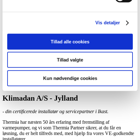
Book et hjemmebesøg
Ring til os
Kontakt
Vis detaljer
Tillad alle cookies
Klimadan A/S - Jylland
Tillad valgte
Certificeret Thermia-installatør og -servicepartner,
Ikast
Kun nødvendige cookies
Klimadan A/S - Jylland
- din certificerede installatør og servicepartner i Ikast.
Thermia har næsten 50 års erfaring med fremstilling af
varmepumper, og vi som Thermia Partner sikrer, at du får en
løsning, du er helt tilfreds med, med hjælp fra vores VE-godkendte
installatører.