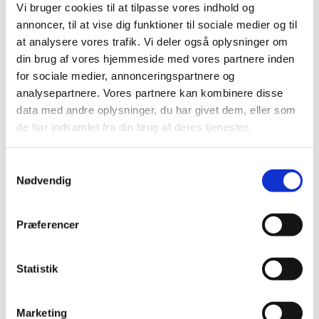
accepterer, at Thermia registrerer mine kontaktoplysninger for min
Vi bruger cookies til at tilpasse vores indhold og
sag.
* Læs mere om, hvordan Thermia håndterer dine personlige
annoncer, til at vise dig funktioner til sociale medier og til
data
.
at analysere vores trafik. Vi deler også oplysninger om
din brug af vores hjemmeside med vores partnere inden
Tak! Vi vender tilbage snarest.
for sociale medier, annonceringspartnere og
analysepartnere. Vores partnere kan kombinere disse
Mislykkedes
data med andre oplysninger, du har givet dem, eller som
de har indsamlet fra din brug af deres tjenester.
Ring til os
Ring til os, hvis du har spørgsmål.
Samtykkevalg
Nødvendig
9627 7070
Tal med en ekspert
Bed om et tilbud
Kontakt os
Præferencer
Book et hjemmebesøg
Ring til os
Statistik
Tal med en ekspert
Bed om et tilbud
Kontakt os
Marketing