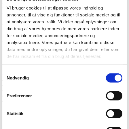
accepterer, at Thermia registrerer mine kontaktoplysninger for min
sag.
* Læs mere om, hvordan Thermia håndterer dine personlige
Vi bruger cookies til at tilpasse vores indhold og
data
.
annoncer, til at vise dig funktioner til sociale medier og til
at analysere vores trafik. Vi deler også oplysninger om
Tak! Vi vender tilbage snarest.
din brug af vores hjemmeside med vores partnere inden
for sociale medier, annonceringspartnere og
Mislykkedes
analysepartnere. Vores partnere kan kombinere disse
data med andre oplysninger, du har givet dem, eller som
Ring til os
de har indsamlet fra din brug af deres tjenester.
Ring til os, hvis du har spørgsmål.
Samtykkevalg
tel. 70 20 10 29
Nødvendig
Tal med en ekspert
Bed om et tilbud
Kontakt os
Præferencer
Book et hjemmebesøg
Ring til os
Statistik
Tal med en ekspert
Bed om et tilbud
Kontakt os