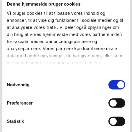
accepterer, at Thermia registrerer mine kontaktoplysninger for min
Denne hjemmeside bruger cookies
sag.
* Læs mere om, hvordan Thermia håndterer dine personlige
Vi bruger cookies til at tilpasse vores indhold og
data
.
annoncer, til at vise dig funktioner til sociale medier og til
Tak! Vi vender tilbage snarest.
at analysere vores trafik. Vi deler også oplysninger om
din brug af vores hjemmeside med vores partnere inden
Mislykkedes
for sociale medier, annonceringspartnere og
analysepartnere. Vores partnere kan kombinere disse
Ring til os
data med andre oplysninger, du har givet dem, eller som
de har indsamlet fra din brug af deres tjenester.
Ring til os, hvis du har spørgsmål.
93 30 04 00
Samtykkevalg
Tal med en ekspert
Nødvendig
Bed om et tilbud
Kontakt os
Book et hjemmebesøg
Præferencer
Ring til os
Tal med en ekspert
Statistik
Bed om et tilbud
Kontakt os