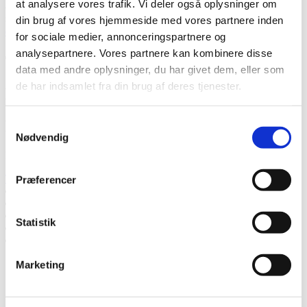
at analysere vores trafik. Vi deler også oplysninger om
accepterer, at Thermia registrerer mine kontaktoplysninger for min
sag.
* Læs mere om, hvordan Thermia håndterer dine personlige
din brug af vores hjemmeside med vores partnere inden
data
.
for sociale medier, annonceringspartnere og
analysepartnere. Vores partnere kan kombinere disse
Tak! Vi vender tilbage snarest.
data med andre oplysninger, du har givet dem, eller som
de har indsamlet fra din brug af deres tjenester.
Mislykkedes
Ring til os
Samtykkevalg
Nødvendig
Ring til os, hvis du har spørgsmål.
Tlf. 20623087
Præferencer
Tal med en ekspert
Bed om et tilbud
Kontakt os
Statistik
Book et hjemmebesøg
Ring til os
Marketing
Tal med en ekspert
Bed om et tilbud
Kontakt os