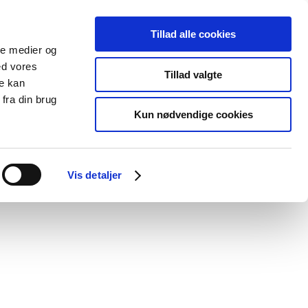
Tillad alle cookies
ale medier og
ed vores
Tillad valgte
re kan
fra din brug
Kun nødvendige cookies
Vis detaljer
t Thermia registrerer mine kontaktoplysninger for min sag.
* Læs mere