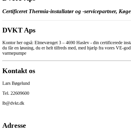
Certificeret Thermia-installatør og -servicepartner, Køge
DVKT Aps
Kontor her også: Elmevænget 3 – 4690 Haslev - din certificerede insta
du får en løsning, du er helt tilfreds med, med hjælp fra vores VE-god
varmepumpe
Kontakt os
Lars Bøgelund
Tel. 22609600
lb@dvkt.dk
Adresse