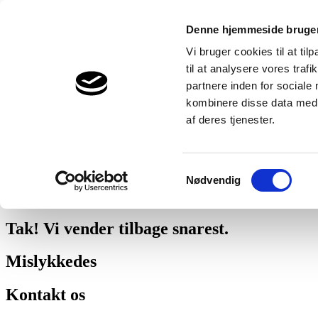
862
dvkt-aps
Denne hjemmeside bruger
Tal med en ekspert
Vi bruger cookies til at til
til at analysere vores tra
Vi vil hjælpe - helt gratis.
partnere inden for sociale
Tel. 22609600
kombinere disse data med a
af deres tjenester.
Bed om et tilbud
Vi hjælper dig også med at beregne fremtidige besparelser.
Samtykkevalg
Nødvendig
om, hvordan Thermia håndterer dine personlige data
.
Tak! Vi vender tilbage snarest.
Mislykkedes
Kontakt os