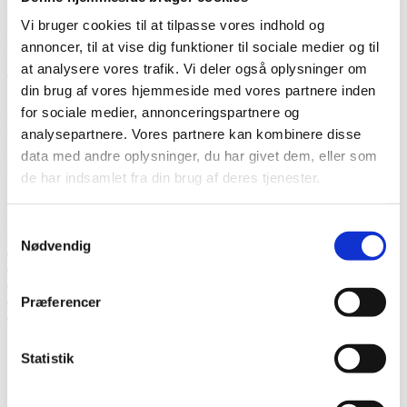
accepterer, at Thermia registrerer mine kontaktoplysninger for min
sag.
* Læs mere om, hvordan Thermia håndterer dine personlige
Vi bruger cookies til at tilpasse vores indhold og
data
.
annoncer, til at vise dig funktioner til sociale medier og til
at analysere vores trafik. Vi deler også oplysninger om
Tak! Vi vender tilbage snarest.
din brug af vores hjemmeside med vores partnere inden
for sociale medier, annonceringspartnere og
Mislykkedes
analysepartnere. Vores partnere kan kombinere disse
data med andre oplysninger, du har givet dem, eller som
Ring til os
de har indsamlet fra din brug af deres tjenester.
Ring til os, hvis du har spørgsmål.
Samtykkevalg
Tlf. 75345017
Nødvendig
Tal med en ekspert
Bed om et tilbud
Kontakt os
Præferencer
Book et hjemmebesøg
Ring til os
Statistik
Tal med en ekspert
Bed om et tilbud
Kontakt os